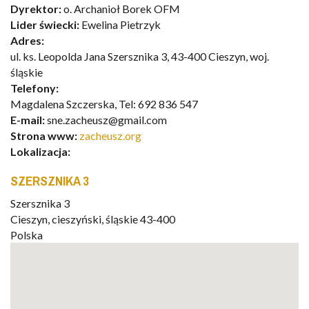
Dyrektor:
o. Archanioł Borek OFM
Lider świecki:
Ewelina Pietrzyk
Adres:
ul. ks. Leopolda Jana Szersznika 3, 43-400 Cieszyn, woj.
śląskie
Telefony:
Magdalena Szczerska, Tel: 692 836 547
E-mail:
sne.zacheusz@gmail.com
Strona www:
zacheusz.org
Lokalizacja:
SZERSZNIKA 3
Szersznika 3
Cieszyn
,
cieszyński, śląskie
43-400
Polska