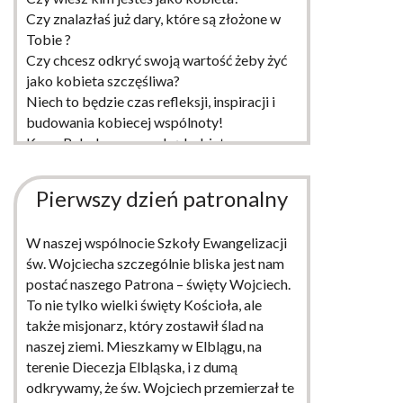
Czy znalazłaś już dary, które są złożone w
Tobie ?
Czy chcesz odkryć swoją wartość żeby żyć
jako kobieta szczęśliwa?
Niech to będzie czas refleksji, inspiracji i
budowania kobiecej wspólnoty!
Kurs „Rebeka „prowadzą kobiety.
Podczas kursu obecny jest ksiądz
Pierwszy dzień patronalny
WIĘCEJ
W naszej wspólnocie Szkoły Ewangelizacji
św. Wojciecha szczególnie bliska jest nam
postać naszego Patrona – święty Wojciech.
To nie tylko wielki święty Kościoła, ale
także misjonarz, który zostawił ślad na
naszej ziemi. Mieszkamy w Elblągu, na
terenie Diecezja Elbląska, i z dumą
odkrywamy, że św. Wojciech przemierzał te