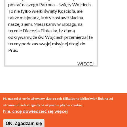
postać naszego Patrona – święty Wojciech.
To nie tylko wielki święty Kościoła, ale
także misjonarz, który zostawił ślad na
naszej ziemi. Mieszkamy w Elblągu, na
terenie Diecezja Elbląska, i z dumą
odkrywamy, że św. Wojciech przemierzał te
tereny podczas swojej misyjnej drogi do
Prus.
WIĘCEJ
Na naszej stronie używamy ciasteczek
Klikając na jakikolwiek link na tej
stronie udzielasz zgody na używanie plików cookie.
© 2026
SESA Polska
Nie, chcę dowiedzieć się więcej
projekt:
o-to.pl
wykonanie:
interium.com.pl
OK, Zgadzam się