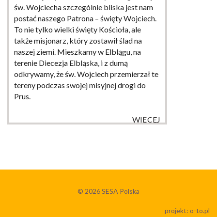
św. Wojciecha szczególnie bliska jest nam
postać naszego Patrona – święty Wojciech.
To nie tylko wielki święty Kościoła, ale
także misjonarz, który zostawił ślad na
naszej ziemi. Mieszkamy w Elblągu, na
terenie Diecezja Elbląska, i z dumą
odkrywamy, że św. Wojciech przemierzał te
tereny podczas swojej misyjnej drogi do
Prus.
WIĘCEJ
© 2026
SESA Polska
projekt:
o-to.pl