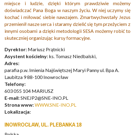
miejsce i ludzie, dzięki którym prawdziwie możemy
doświadczać Pana Boga w naszym życiu. W niej uczymy się
kochać i miłować siebie nawzajem. Zmartwychwstały Jezus
przemienił nasze serca i staramy dzielić się tym przeżyciem z
innymi osobami a dzięki metodologii SESA możemy robić to
skuteczniej organizując kursy formacyjne.
Dyrektor:
Mariusz Prątnicki
Asystent kościelny:
ks. Tomasz Niedbalski,
Adres:
parafia p.w. Imienia Najświętszej Maryi Panny ul. Bpa A.
Laubitza 9 88-100 Inowrocław
Telefony:
603 055 104 MARIUSZ
E-mail:
SNEJP2@SNE-INO.PL
Strona www:
WWW.SNE-INO.PL
Lokalizacja:
INOWROCŁAW, UL. PLEBANKA 18
Polska