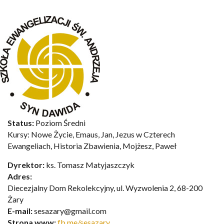
Status:
Poziom Średni
Kursy:
Nowe Życie, Emaus, Jan,
Jezus w Czterech
Ewangeliach
, Historia Zbawienia, Mojżesz, Paweł
Dyrektor:
ks. Tomasz Matyjaszczyk
Adres:
Diecezjalny Dom Rekolekcyjny, ul. Wyzwolenia 2, 68-200
Żary
E-mail:
sesazary@gmail.com
Strona www:
fb.me/sesazary