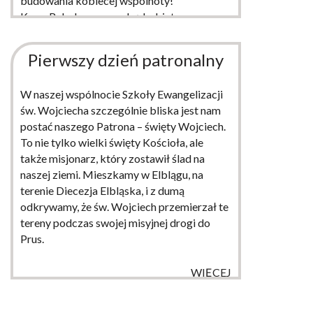
budowania kobiecej wspólnoty!
Kurs „Rebeka „prowadzą kobiety.
Podczas kursu obecny jest ksiądz
Pierwszy dzień patronalny
WIĘCEJ
W naszej wspólnocie Szkoły Ewangelizacji
św. Wojciecha szczególnie bliska jest nam
postać naszego Patrona – święty Wojciech.
To nie tylko wielki święty Kościoła, ale
także misjonarz, który zostawił ślad na
naszej ziemi. Mieszkamy w Elblągu, na
terenie Diecezja Elbląska, i z dumą
odkrywamy, że św. Wojciech przemierzał te
tereny podczas swojej misyjnej drogi do
Prus.
WIĘCEJ