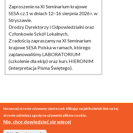
Zaproszenie na XI Seminarium krajowe
SESA cz.1 w dniach 12–16 sierpnia 2026 r. w
Stryszawie.
Drodzy Dyrektorzy i Odpowiedzialni oraz
Członkowie Szkół Lokalnych,
Z radością zapraszamy na XI Seminarium
krajowe SESA Polska w ramach, którego
zaplanowaliśmy LABORATORIUM
(szkolenie dla ekip) oraz kurs HIERONIM
(interpretacja Pisma Świętego).
WIĘCEJ
Na naszej stronie używamy ciasteczek
Klikając na jakikolwiek link na tej
stronie udzielasz zgody na używanie plików cookie.
© 2026
SESA Polska
Nie, chcę dowiedzieć się więcej
projekt:
o-to.pl