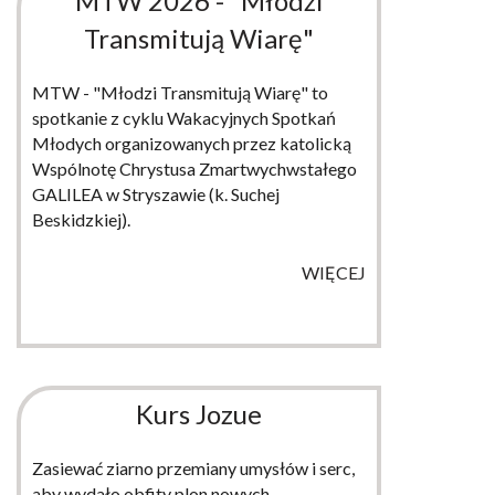
MTW 2026 - "Młodzi
Transmitują Wiarę"
MTW - "Młodzi Transmitują Wiarę" to
spotkanie z cyklu Wakacyjnych Spotkań
Młodych organizowanych przez katolicką
Wspólnotę Chrystusa Zmartwychwstałego
GALILEA w Stryszawie (k. Suchej
Beskidzkiej).
WIĘCEJ
Kurs Jozue
Zasiewać ziarno przemiany umysłów i serc,
aby wydało obfity plon nowych