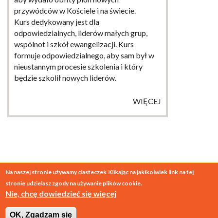
przywódców w Kościele i na świecie.
Kurs dedykowany jest dla
odpowiedzialnych, liderów małych grup,
wspólnot i szkół ewangelizacji. Kurs
formuje odpowiedzialnego, aby sam był w
nieustannym procesie szkolenia i który
będzie szkolił nowych liderów.
WIĘCEJ
Na naszej stronie używamy ciasteczek
Klikając na jakikolwiek link na tej
stronie udzielasz zgody na używanie plików cookie.
© 2026
SESA Polska
Nie, chcę dowiedzieć się więcej
projekt:
o-to.pl
wykonanie:
interium.com.pl
OK, Zgadzam się